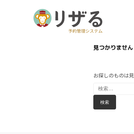
ザ
る
リ
予
見つかりません
約
ザ
管
る
理
シ
お探しのものは見
ス
テ
ム